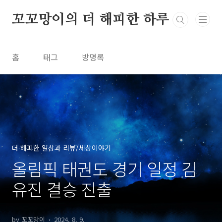
본문 바로가기
꼬꼬망이의 더 해피한 하루
홈
태그
방명록
더 해피한 일상과 리뷰/세상이야기
올림픽 태권도 경기 일정 김
유진 결승 진출
by 꼬꼬망이
2024. 8. 9.