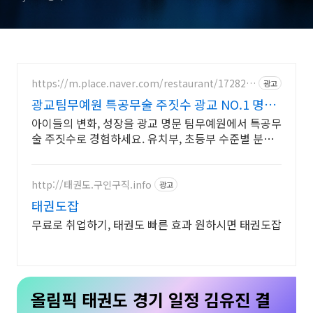
https://m.place.naver.com/restaurant/172825
광고
4629
광교팀무예원 특공무술 주짓수 광교 NO.1 명문
인기도장
아이들의 변화, 성장을 광교 명문 팀무예원에서 특공무
술 주짓수로 경험하세요. 유치부, 초등부 수준별 분리
수업, 경찰가산점 정식인증 체육관
http://태권도.구인구직.info
광고
태권도잡
무료로 취업하기, 태권도 빠른 효과 원하시면 태권도잡
올림픽 태권도 경기 일정 김유진 결