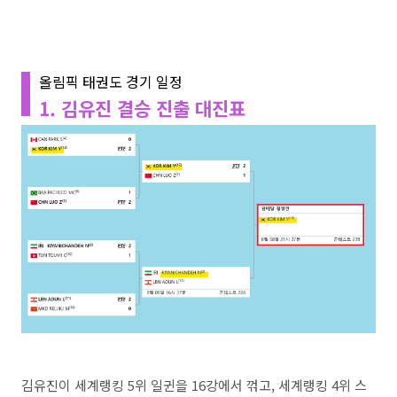
올림픽 태권도 경기 일정
1. 김유진 결승 진출 대진표
김유진이 세계랭킹 5위 일귄을 16강에서 꺾고, 세계랭킹 4위 스