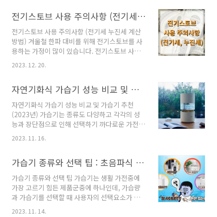
누진세입니다. 많이 사용했으니 많이 내는 것이
전기스토브 사용 주의사항 (전기세 누진세 계산방법)
당연하고 사용한 만큼 부과되고 있습니다. 다만
비례적으로 요금이 부과되는 일차함수 그래프가
전기스토브 사용 주의사항 (전기세 누진세 계산
아니라, 누적되어 비용이 부과되는 지수함수 그
방법) 겨울철 한파 대비를 위해 전기스토브를 사
래프를 따라가는 형태이기 때문에 사용자가 사용
용하는 가정이 많이 있습니다. 전기스토브 사용
량을 조절하지 않으면 누진요금에 의한 전기요금
시 전기요금을 미리 계산해 보고 겨울철 난방비
폭탄을 맞게 됩니다. 지난달 사용된 전기에 부과
2023. 12. 20.
를 줄이기 위한 방법을 알아보겠습니다. 목차 1.
된 요금입니다. 266,260원이 발생했습니다. 오
누진세란? 2. 전기요금 계산 방법 3. 전기 아끼는
른쪽 사용전력을 보면 11월에 906kW를 사용했
자연기화식 가습기 성능 비교 및 가습기 추천 (2023년)
난방방법 4. 전열기 고르기 5. 결론 전기스토브 사
습니다. 누진세가 적용되어 금액이 굉장히 크게
용 주의사항 1. 누진세란? 누진세는 소득이 클수
부과..
자연기화식 가습기 성능 비교 및 가습기 추천
록 재산세를 많이 내 듯이 전기요금도 전기를 많
(2023년) 가습기는 종류도 다양하고 각각의 성
이 사용할수록 전기요금 부담을 높이는 정책입니
능과 장단점으로 인해 선택하기 까다로운 가전제
다. 누진세율은 전기소모가 특히 심한 여름과 다
품이지만 아이가 있는 집이나 건조한 가을, 겨울
른 평상시가 조금씩 다릅니다. 누진세에 대한 고
2023. 11. 16.
철 기관지 건강을 위해 집에 한대 이상은 꼭 필요
민은 여름철 에어컨 가동 때 많이 생각하지만 겨
한 가전이다. 그중에서도 오늘은 기화식 가습기
울에 전기히터를 쓰는 가정은 더 큰 고민이 있을
가습기 종류와 선택 팁 : 초음파식 vs 가열식 vs 복합식 vs 기화식
의 성능과 가격대에 따른 가습기를 알아보겠다.
수 있습니다. 이 부분은 아래에서 다루도록 하겠..
목차 1. 분리형 vs 일체형 1-1. 추가 필터 비교 2.
가습기 종류와 선택 팁 가습기는 생활 가전중에
가습량 비교 3. 가습 조절 방식 4. 기타 편의사양
가장 고르기 힘든 제품군중에 하나인데, 가습량
5. 가격비교 6. 결론 기화식 가습기를 검색했을 때
과 가습기를 선택할 때 사용자의 선택요소가 많
가장 상단에 자주 나오는 인기제품 위주로 비교
고 어떤 제품이든 장점과 단점이 존재하기 때문
해 보는 것으로 한다. 비교모델 01. 샤오미 미지
2023. 11. 14.
이다. 가장중요한 요소를 꼽으라면 관리의 편의