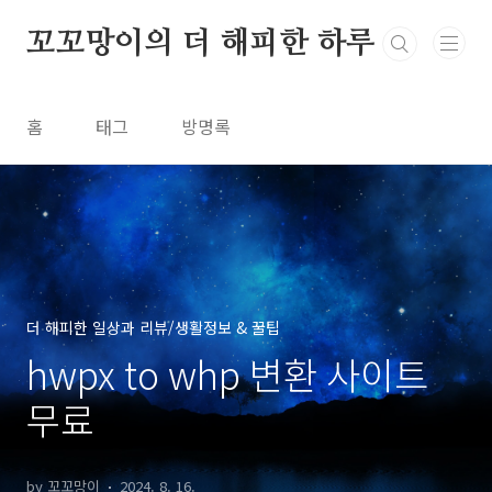
본문 바로가기
꼬꼬망이의 더 해피한 하루
홈
태그
방명록
더 해피한 일상과 리뷰/생활정보 & 꿀팁
hwpx to whp 변환 사이트
무료
by 꼬꼬망이
2024. 8. 16.