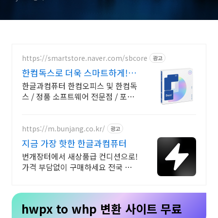
https://smartstore.naver.com/sbcore
광고
한컴독스로 더욱 스마트하게!
한글과컴퓨터 정품 인증점
한글과컴퓨터 한컴오피스 및 한컴독
스 / 정품 소프트웨어 전문점 / 포인
트 적립 정품 소프트웨어 / 기업용
환영 또는 가정용 / 다양한 혜택 / 마
이크로소프트 등
https://m.bunjang.co.kr/
광고
지금 가장 핫한 한글과컴퓨터
번개장터에서 새상품급 컨디션으로!
가격 부담없이 구매하세요 전국 각
지에서 올라오는 전국구 최다 상품
매일 10만 개 이상의 신규 상품 업로
드
hwpx to whp 변환 사이트 무료