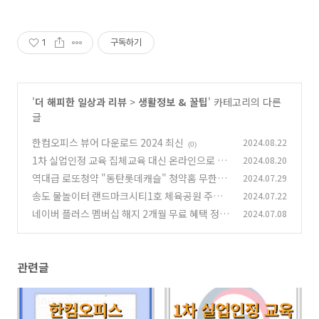
1
구독하기
'
더 해피한 일상과 리뷰
>
생활정보 & 꿀팁
' 카테고리의 다른
글
한컴오피스 뷰어 다운로드 2024 최신
2024.08.22
(0)
1차 실업인정 교육 집체교육 대신 온라인으로 대
2024.08.20
체하기
역대급 로또청약 "동탄롯데캐슬" 청약홈 무한로
2024.07.29
(0)
딩 뚫는 방법
송도 물놀이터 랜드마크시티1호 체육공원 주차
2024.07.22
(0)
정보
네이버 플러스 멤버십 해지 2개월 무료 혜택 정리
2024.07.08
(0)
(0)
관련글