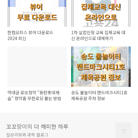
한컴오피스 뷰어 다운로드
1차 실업인정 교육 집체교육 대
2024 최신
신 온라인으로 대체하기
역대급 로또청약 "동탄롯데캐
송도 물놀이터 랜드마크시티1호
슬" 청약홈 무한로딩 뚫는 방법
체육공원 주차 정보
꼬꼬망이의 더 해피한 하루
일상리뷰와 과학 블로그