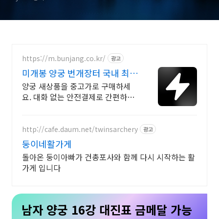
https://m.bunjang.co.kr/
광고
미개봉 양궁 번개장터 국내 최대
브랜드 중고거래
양궁 새상품을 중고가로 구매하세
요. 대화 없는 안전결제로 간편하게!
전국 각지에서 올라오는 전국구 최
다 상품 매일 10만 개 이상의 신규
상품 업로드
http://cafe.daum.net/twinsarchery
광고
둥이네활가게
돌아온 둥이아빠가 건총포사와 함께 다시 시작하는 활
가게 입니다
남자 양궁 16강 대진표 금메달 가능