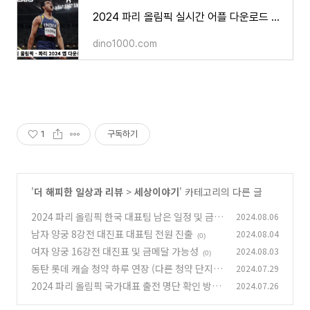
2024 파리 올림픽 실시간 어플 다운로드 활용 방법
dino1000.com
1
구독하기
'
더 해피한 일상과 리뷰
>
세상이야기
' 카테고리의 다른 글
2024 파리 올림픽 한국 대표팀 남은 일정 및 금메
2024.08.06
달 가능 종목
남자 양궁 8강전 대진표 대표팀 전원 진출
2024.08.04
(0)
(0)
여자 양궁 16강전 대진표 및 금메달 가능성
2024.08.03
(0)
동탄 롯데 캐슬 청약 하루 연장 (다른 청약 단지
2024.07.29
금일 23시까지)
2024 파리 올림픽 국가대표 출전 명단 확인 방법
2024.07.26
(0)
(0)