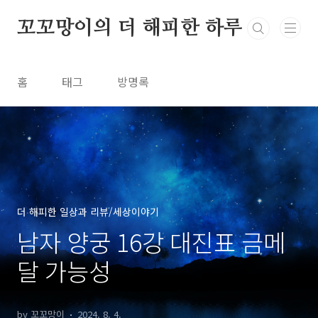
본문 바로가기
꼬꼬망이의 더 해피한 하루
홈
태그
방명록
더 해피한 일상과 리뷰/세상이야기
남자 양궁 16강 대진표 금메
달 가능성
by 꼬꼬망이
2024. 8. 4.