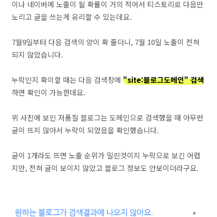
이나 네이버에 노출이 될 확률이 거의 적어서 티스토리로 다음만
노리고 글을 쓰는게 유리할 수 있는데요.
7월9일부터 다음 검색의 양이 확 줄더니, 7월 10일 노출이 전혀
되지 않았습니다.
누락인지 확이할 때는 다음 검색창에
"site:블로그도메인" 검색
하면 확인이 가능한데요.
위 사진에 보인 저품질 블로그는 도메인으로 검색했을 때 아무런
글이 뜨지 않아서 누락이 되었음을 확인했습니다.
글이 1개라도 뜨면 노출 순위가 밀린것이지 누락으로 보긴 어렵
지만, 전혀 글이 보이지 않았고 블로그 정보도 안보이더라구요.