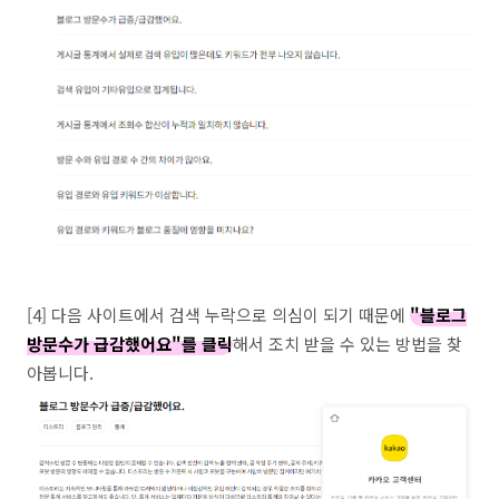
[4] 다음 사이트에서 검색 누락으로 의심이 되기 때문에
"블로그
방문수가 급감했어요"를 클릭
해서 조치 받을 수 있는 방법을 찾
아봅니다.