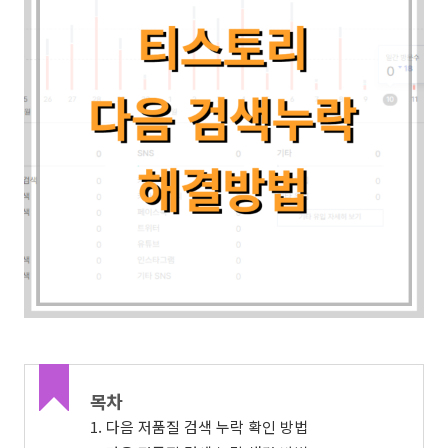
목차
1. 다음 저품질 검색 누락 확인 방법