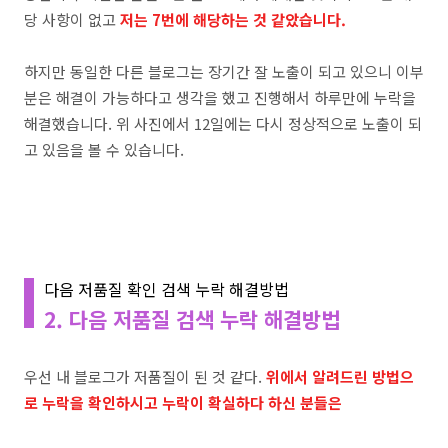
당 사항이 없고
저는 7번에 해당하는 것 같았습니다.
하지만 동일한 다른 블로그는 장기간 잘 노출이 되고 있으니 이부
분은 해결이 가능하다고 생각을 했고 진행해서 하루만에 누락을
해결했습니다. 위 사진에서 12일에는 다시 정상적으로 노출이 되
고 있음을 볼 수 있습니다.
다음 저품질 확인 검색 누락 해결방법
2. 다음 저품질 검색 누락 해결방법
우선 내 블로그가 저품질이 된 것 같다.
위에서 알려드린 방법으
로 누락을 확인하시고 누락이 확실하다 하신 분들은