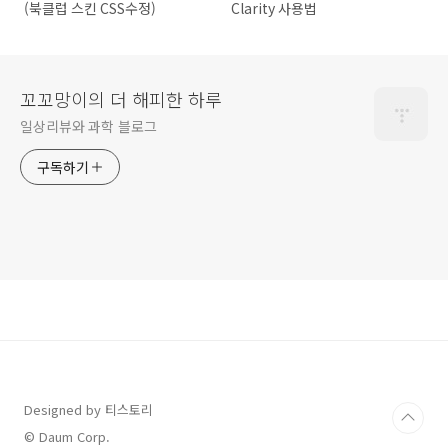
(북클럽 스킨 CSS수정)
Clarity 사용법
꼬꼬망이의 더 해피한 하루
일상리뷰와 과학 블로그
구독하기
Designed by 티스토리
© Daum Corp.