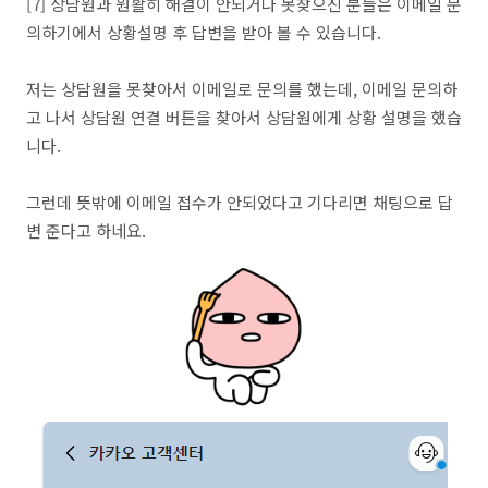
[7] 상담원과 원활히 해결이 안되거나 못찾으신 분들은 이메일 문
의하기에서 상황설명 후 답변을 받아 볼 수 있습니다.
저는 상담원을 못찾아서 이메일로 문의를 했는데, 이메일 문의하
고 나서 상담원 연결 버튼을 찾아서 상담원에게 상황 설명을 했습
니다.
그런데 뜻밖에 이메일 접수가 안되었다고 기다리면 채팅으로 답
변 준다고 하네요.