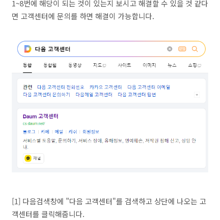
1~8번에 해당이 되는 것이 있는지 보시고 해결할 수 있을 것 같다
면 고객센터에 문의를 하면 해결이 가능합니다.
[1] 다음검색창에 "다음 고객센터"를 검색하고 상단에 나오는 고
객센터를 클릭해줍니다.