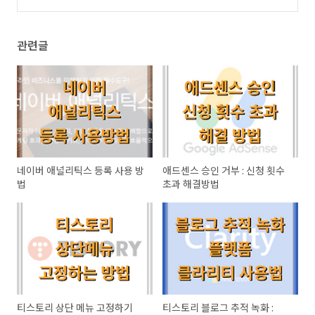
(0)
관련글
네이버 애널리틱스 등록 사용 방
애드센스 승인 거부 : 신청 횟수
법
초과 해결방법
티스토리 상단 메뉴 고정하기
티스토리 블로그 추적 녹화 :