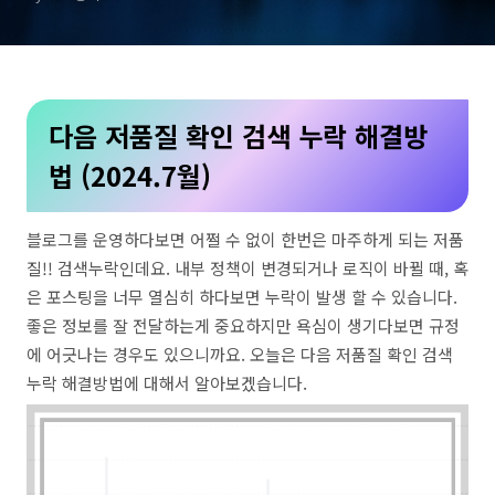
다음 저품질 확인 검색 누락 해결방
법 (2024.7월)
블로그를 운영하다보면 어쩔 수 없이 한번은 마주하게 되는 저품
질!! 검색누락인데요. 내부 정책이 변경되거나 로직이 바뀔 때, 혹
은 포스팅을 너무 열심히 하다보면 누락이 발생 할 수 있습니다.
좋은 정보를 잘 전달하는게 중요하지만 욕심이 생기다보면 규정
에 어긋나는 경우도 있으니까요. 오늘은 다음 저품질 확인 검색
누락 해결방법에 대해서 알아보겠습니다.