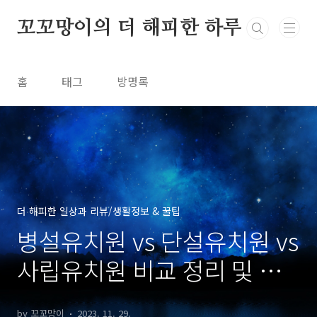
본문 바로가기
꼬꼬망이의 더 해피한 하루
홈
태그
방명록
더 해피한 일상과 리뷰/생활정보 & 꿀팁
병설유치원 vs 단설유치원 vs
사립유치원 비교 정리 및 유
치원 사이트 안내
by 꼬꼬망이
2023. 11. 29.