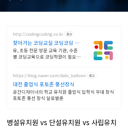
http://codingcoding.co.kr
광고
찾아가는 코딩교실 코딩코딩 유
아코딩 시대, 유아맞춤교육
유, 초등 전문 방문 교육 기관, 수준
별 코딩교육으로 코딩학원이 필요없
어요!
https://blog.naver.com/dalo_balloon
광고
대전 졸업식 포토존 풍선장식
공간디자이너의 학교 유치원 졸업식 입학식 무대 장식
포토존 풍선 장식 달로벌룬
병설유치원 vs 단설유치원 vs 사립유치