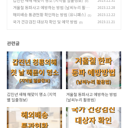
갑진년 새해 해맞이 명소 (지역별 일출정보)
2023.12.31
(0)
겨울철 동파사고 예방하는 방법 (날씨누리 활용
2023.12.28
법)
해외배송 통관현황 확인하는 방법 (유니패스)
2023.12.22
(1)
(1)
국가 건강검진 대상자 확인 및 예약 방법
2023.11.21
(0)
관련글
갑진년 새해 해맞이 명소 (지역
겨울철 동파사고 예방하는 방법
별 일출정보)
(날씨누리 활용법)