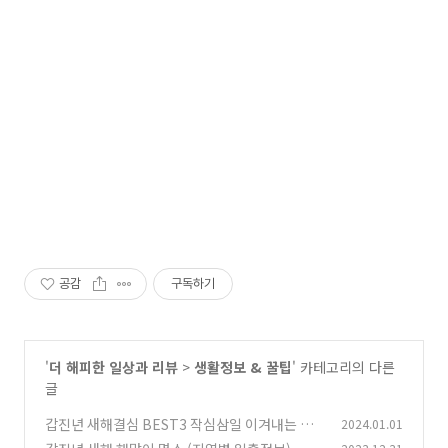
공감
구독하기
'
더 해피한 일상과 리뷰
>
생활정보 & 꿀팁
' 카테고리의 다른
글
갑진년 새해결심 BEST3 작심삼일 이겨내는 법
2024.01.01
(0)