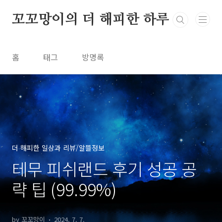
본문 바로가기
꼬꼬망이의 더 해피한 하루
홈
태그
방명록
더 해피한 일상과 리뷰/알뜰정보
테무 피쉬랜드 후기 성공 공
략 팁 (99.99%)
by 꼬꼬망이
2024. 7. 7.