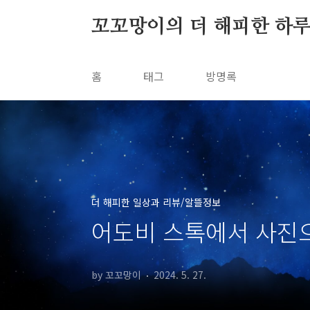
본문 바로가기
꼬꼬망이의 더 해피한 하
홈
태그
방명록
더 해피한 일상과 리뷰/알뜰정보
어도비 스톡에서 사진으
by 꼬꼬망이
2024. 5. 27.