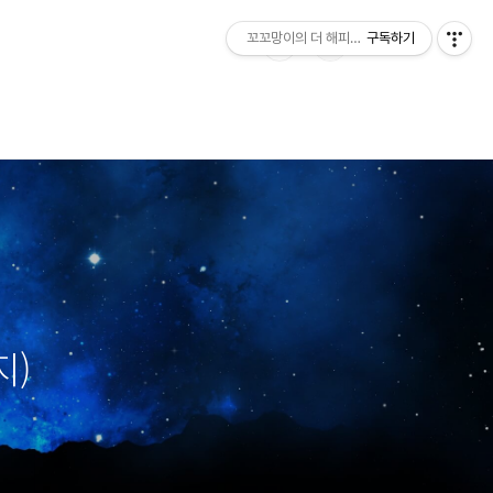
꼬꼬망이의 더 해피한 하루
구독하기
지)