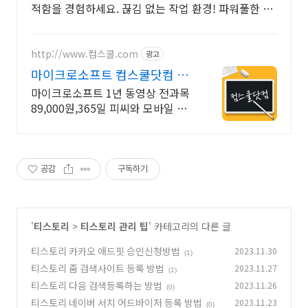
적함을 경험하세요. 끊김 없는 작업 환경! 파워풀한 노
트북, 쿠팡에서 만나보세요.
http://www.컴스쿨.com
광고
마이크로소프트 컴스쿨닷컴 당
일 신청&결제시 기프티콘!
마이크로소프트 1년 동영상 전과목
89,000원,365일 피씨와 모바일 수
강가능.
공감
구독하기
'
티스토리
>
티스토리 관리 팁
' 카테고리의 다른 글
티스토리 카카오 애드핏 승인신청방법
2023.11.30
(1)
티스토리 줌 검색사이트 등록 방법
2023.11.27
(1)
티스토리 다음 검색등록하는 방법
2023.11.26
(0)
티스토리 네이버 서치 어드바이저 등록 방법
2023.11.23
(0)