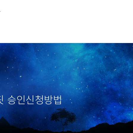
루
핏 승인신청방법