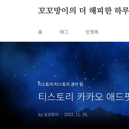
본문 바로가기
꼬꼬망이의 더 해피한 하
홈
태그
방명록
티스토리/티스토리 관리 팁
티스토리 카카오 애드
by 꼬꼬망이
2023. 11. 30.