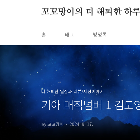
본문 바로가기
꼬꼬망이의 더 해피한 하
홈
태그
방명록
더 해피한 일상과 리뷰/세상이야기
기아 매직넘버 1 김도영
by 꼬꼬망이
2024. 9. 17.