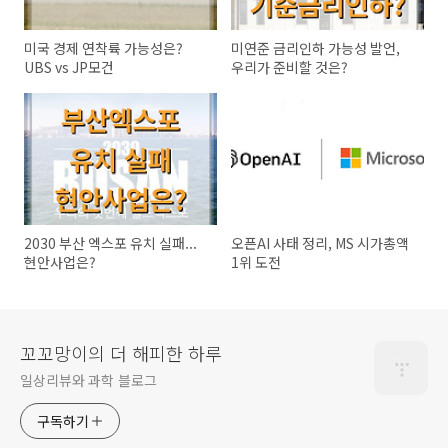
미국 경제 연착륙 가능성은?
미연준 금리인하 가능성 발언,
UBS vs JP모건
우리가 준비할 것은?
2030 부산 엑스포 유치 실패...
오픈AI 사태 정리, MS 시가총액
현안사업은?
1위 도전
꼬꼬망이의 더 해피한 하루
일상리뷰와 과학 블로그
구독하기