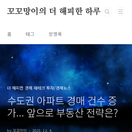
본문 바로가기
꼬꼬망이의 더 해피한 하루
홈
태그
방명록
더 해피한 경제 재테크 투자/경제뉴스
수도권 아파트 경매 건수 증
가... 앞으로 부동산 전략은?
by 꼬꼬망이
2023. 12. 4.