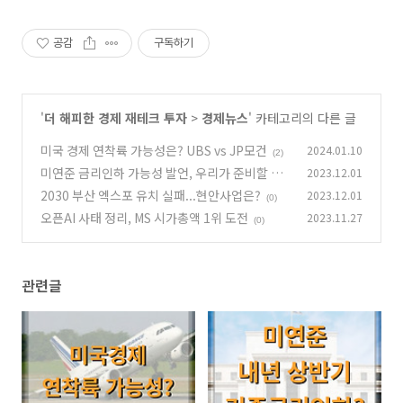
공감
구독하기
'
더 해피한 경제 재테크 투자
>
경제뉴스
' 카테고리의 다른 글
미국 경제 연착륙 가능성은? UBS vs JP모건
2024.01.10
(2)
미연준 금리인하 가능성 발언, 우리가 준비할 것
2023.12.01
은?
2030 부산 엑스포 유치 실패...현안사업은?
2023.12.01
(1)
(0)
오픈AI 사태 정리, MS 시가총액 1위 도전
2023.11.27
(0)
관련글