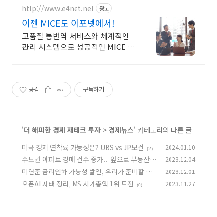
http://www.e4net.net
광고
이젠 MICE도 이포넷에서!
고품질 통번역 서비스와 체계적인
관리 시스템으로 성공적인 MICE 서
비스 제공
공감
구독하기
'
더 해피한 경제 재테크 투자
>
경제뉴스
' 카테고리의 다른 글
미국 경제 연착륙 가능성은? UBS vs JP모건
2024.01.10
(2)
수도권 아파트 경매 건수 증가... 앞으로 부동산
2023.12.04
전략은?
미연준 금리인하 가능성 발언, 우리가 준비할 것
2023.12.01
(0)
은?
오픈AI 사태 정리, MS 시가총액 1위 도전
2023.11.27
(1)
(0)