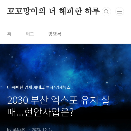
본문 바로가기
꼬꼬망이의 더 해피한 하루
홈
태그
방명록
더 해피한 경제 재테크 투자/경제뉴스
2030 부산 엑스포 유치 실
패...현안사업은?
by 꼬꼬망이
2023. 12. 1.