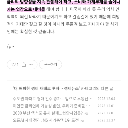
금리의 방향성을 지속 관찰해야 하고, 소비와 가계부채를 줄여나
가는 입장으로 대비를
해야 합니다. 미국이 바라 듯 우리 역시 연
착륙이 되길 바라기 때문이기도 하고 갈림길에 있기 때문에 희망
적인 기대만 갖고 갈 것이 아니라 두들겨 보고 지나가야 할 시기
임에는 확실한 것 같습니다.
/p>
1
구독하기
'
더 해피한 경제 재테크 투자
>
경제뉴스
' 카테고리의 다른 글
수도권 아파트 경매 건수 증가... 앞으로 부동산
2023.12.04
전략은?
미연준 금리인하 가능성 발언, 우리가 준비할 것
2023.12.01
(0)
은?
2030 부산 엑스포 유치 실패...현안사업은?
2023.12.01
(1)
(0)
오픈AI 사태 정리, MS 시가총액 1위 도전
2023.11.27
(0)