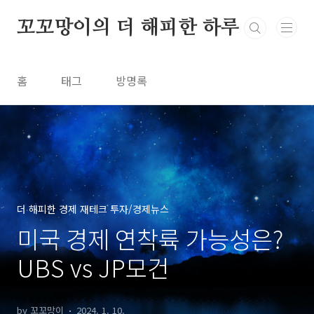
본문 바로가기
꼬꼬망이의 더 해피한 하루
홈
태그
방명록
더 해피한 경제 재테크 투자/경제뉴스
미국 경제 연착륙 가능성은?
UBS vs JP모건
by 꼬꼬망이
2024. 1. 10.