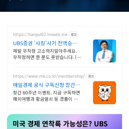
https://hanyul02.imweb.me
광고
UBS증권 '사칭'사기 전액승소
(3억7천) 사례보유
제발 무작정 고소하지말아주세요.
무작정하면 한 푼도 못받습니다. (법
무법인 한율)
https://www.mk.co.kr/membership/
광고
매일경제 공식 구독신청 창간
60주년 이벤트
창간 60주년 이벤트. 지금 구독하면
해외여행과 황금열쇠 등 경품이 한
가득! 2026년 새해에는 매경과 함께
하세요
미국 경제 연착륙 가능성은? UBS