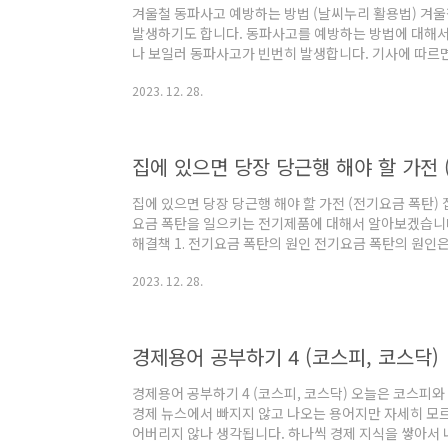
겨울철 동파사고 예방하는 방법 (날씨누리 활용법) 겨
발생하기도 합니다. 동파사고를 예방하는 방법에 대해서
나 보일러 동파사고가 빈번히 발생합니다. 기사에 따르면
3,621건 작년 겨울인 2022년~23년에는 6,168건이나
2023. 12. 28.
건, 다세대가 1,113건으로 거주지역 동파사고가 5천
원인은 보온미비가 70프로 정도 이유인데요. 예방하는
하겠습니다. 목차 1. 동파사고 예방하는 방법 4가지 2
사고 예방하기 1. 동파사고 예방하는 방법 4가지 동파사
집에 있으면 당장 당근행 해야 할 가전 
집에 있으면 당장 당근행 해야 할 가전 (전기요금 폭탄)
요금 폭탄을 일으키는 전기제품에 대해서 알아보겠습니다. 
해결책 1. 전기요금 폭탄의 원인 전기요금 폭탄의 원인
이 내는 것이 당연하고 사용한 만큼 부과되고 있습니다.
2023. 12. 28.
차함수 그래프가 아니라, 누적되어 비용이 부과되는 지
때문에 사용자가 사용량을 조절하지 않으면 누진요금에 
지난달 사용된 전기에 부과된 요금입니다. 266,260
보면 11월에 906kW를 사용했습니다. 누진세가 적용되
경제용어 공부하기 4 (코스피, 코스닥)
경제용어 공부하기 4 (코스피, 코스닥) 오늘은 코스피
경제 뉴스에서 빠지지 않고 나오는 용어지만 자세히 모
어버리지 않나 생각됩니다. 하나씩 경제 지식을 쌓아서 내