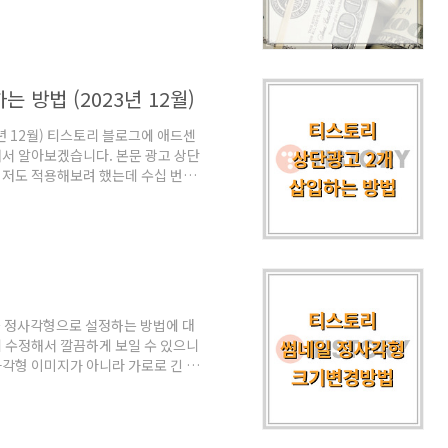
기 1. 코스피 (KOSPI) 코스피는 종합
의 시가총액 합산을 기준으로 합니
ock Price Index)입니다. 1964
기준을 정한 것은 1980년 1월 4
 방법 (2023년 12월)
년 12월) 티스토리 블로그에 애드센
해서 알아보겠습니다. 본문 광고 상단
 저도 적용해보려 했는데 수십 번의
었던 이유 확인하고 공유하려 합니
고 이야기하는데 확실지는 않지만 그
 코드 복사해서 활용하실 수 있게 안
상단광고 설정하기 3. 상단광고 2개
 1. 애드센스 광고단위 ..
 정사각형으로 설정하는 방법에 대
 수정해서 깔끔하게 보일 수 있으니
각형 이미지가 아니라 가로로 긴 직
썸네일 이미지를 만들어 올리면 깔
맞춰 썸네일을 설정하는 방법에 대해서
2. 썸네일 크기 키우기 티스토리 썸
이 사용하는 북클럽 기준으로 안내드