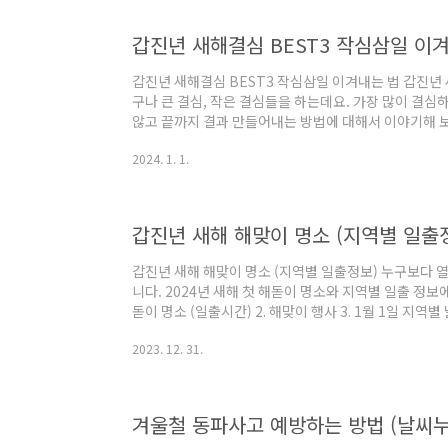
도 있습니다. 한 달에 4장까지 할인을 받을 수 있습니
적용된다는 점입니다. SK플래닛이 메가박스와 제휴를 해
갑진년 새해결심 BEST3 작심삼일 이
갑진년 새해결심 BEST3 작심삼일 이겨내는 법 갑진년
구나 큰 결심, 작은 결심들을 하는데요. 가장 많이 결
않고 끝까지 결과 만들어내는 방법에 대해서 이야기해 보겠
많이 하는 결심은? 2. 작심삼일이란? 3. 작심삼일 하지
2024. 1. 1.
결심 BEST3 1. 새해가 되면 가장 많이 하는 결심은? 1.
장 후회되는 일의 40%를 차지하는 것이 바로 '건강'이
표, 새해결심 중 가장 많은 부분을 차지하는 것은 당연 
째 키워드를 차지하고 있습니다. 썸트렌드에서 제공하는 
갑진년 새해 해맞이 명소 (지역별 일출
갑진년 새해 해맞이 명소 (지역별 일출정보) 누구보다 열
니다. 2024년 새해 첫 해돋이 명소와 지역별 일출 정보
돋이 명소 (일출시간) 2. 해맞이 행사 3. 1월 1일 지역별
돋이 명소 (일출시간) 강원 특별자치도 가장 일찍 뜨는 
2023. 12. 31.
사랑받는 해맞이 명소입니다. 강원도의 대부분의 해수욕
거진등대해맞이 공원(7:43), 경포해수욕장(7:40), 낙산사
해수욕장(7:38), 삼척해수욕장(7:38), 선자령(7:34), 
속초해수욕장(7:42)..
겨울철 동파사고 예방하는 방법 (날씨누