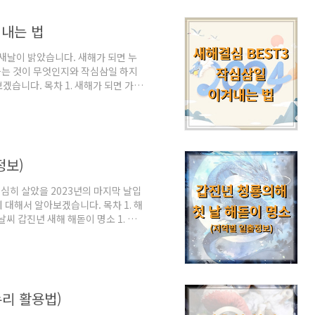
다. 아쉬운 점은 메가박스에서만 할인이
서 제공하는 ..
겨내는 법
 새날이 밝았습니다. 새해가 되면 누
심하는 것이 무엇인지와 작심삼일 하지
습니다. 목차 1. 새해가 되면 가장
 않으려면 해야 할 세 가지 갑진년 새해
 운동, 다이어트 (헬스장) 2023년 가
었습니다. 그렇다면 2024년 새해목
건강입니다. 운동은 새해마다 늘 첫 번
..
정보)
심히 살았을 2023년의 마지막 날입
에 대해서 알아보겠습니다. 목차 1. 해
 날씨 갑진년 새해 해돋이 명소 1. 해
해를 보기 위해서는 동해가 역시 가장
장에서는 해맞이를 볼 수 있습니다.
(7:40), 낙산해수욕장(7:42), 망상
설악 해맞이공원(7:42), 설악산(7:34),
리 활용법)