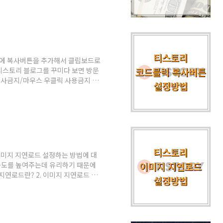
하기 위해 돈을 빌리고, 그 돈을 정
무증서입니다. 어렵게 말했지만 쉽게
있습니다. 사고팔 수 있기 때문에 유
기 때문에..
에 복사버튼을 추가해서 클립보드로
티스토리 블로그를 꾸미다 보면 방문
복사금지/마우스 우클릭 사용금지 설
설정해 두어서 코드복사가 불가능해
면 마우스 우클릭 사용금지에서도 코
hlight 플러그인 해제 2. 자바스크립
CSS 스타일 적용 6. 마무리 티스토리
그인 해제 코드 문..
미지 지연로드 설정하는 방법에 대
속도를 높여주는데 유리하기 때문에
 지연로드란? 2. 이미지 지연로드 설
미지 지연로드란? 이미지 지연로드는
지를 읽어올 때 이미지 지연로딩이 설정
지를 처음 페이지 로딩 시 전부 불러
같은 경우는 본문의 글을 읽어 올 때