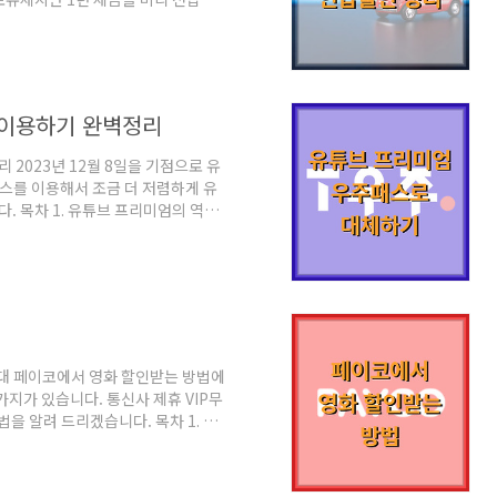
 연납 할인은 5%입니다. 아래에서
자동자세 연납 할인 정보 3. 자동차세
동차세는 일반적으로 1년에 2번 납부
 세금이 책정되어 있고 6월과 12월
 좋아서 대부분 정액..
 이용하기 완벽정리
2023년 12월 8일을 기점으로 유
스를 이용해서 조금 더 저렴하게 유
 목차 1. 유튜브 프리미엄의 역사
 이용하기 1. 유튜브 프리미엄의 역
번째로 한국에 출시된 유료서비스입니다.
용 서비스를 주면서 저는 그때부터 이
것보다 개인적인 생각은 백그라운드 재
로 프리미엄을 이용하다가 일반..
시대 페이코에서 영화 할인받는 방법에
지가 있습니다. 통신사 제휴 VIP무
을 알려 드리겠습니다. 목차 1. 페
영화 할인받는 방법 1. 페이코 영화
켓 1장당 9,500원에 볼 수 있도
제휴가 끝나면 할인혜택이 사라질 수