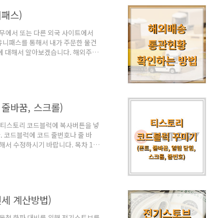
드를 했지만 이미지가 잘려서 깔끔
니패스)
티무에서 또는 다른 외국 사이트에서
유니패스를 통해서 내가 주문한 물건
법에 대해서 알아보겠습니다. 해외주문
 제품을 구매할 수 있다는 장점이 있
주에서 길게는 3달 이상 걸리기도 하
분이 많습니다. 해외에서 들여오는 물
사든 해운이든 물품이 입항되고 세관
그런 특성 때문에 어디에 위치하고 있
 줄바꿈, 스크롤)
롤) 티스토리 코드블럭에 복사버튼을 넣
 코드블럭에 코드 줄번호나 줄 바
해서 수정하시기 바랍니다. 목차 1.
럭 줄 바꿈, 열기, 닫기 버튼 만들기
 코드블럭 폰트 수정 코드블럭을 기본
쁘지 않아서 가독성 좋은 폰트로 변경
스킨편집> HTML편집> HTML'로
바로 위에 입력하..
진세 계산방법)
겨울철 한파 대비를 위해 전기스토브를