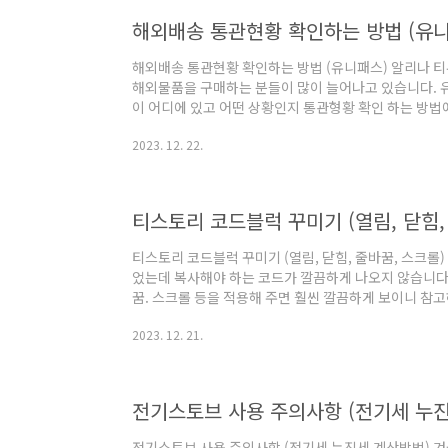
리겠습니다. 썸네일을 정사각형 이미지로 만들어서 업로
해외배송 통관현황 확인하는 방법 (유
한 느낌이 부족합니..
해외배송 통관현황 확인하는 방법 (유니패스) 알리나 
해외물품을 구매하는 분들이 많이 늘어나고 있습니다. 
이 어디에 있고 어떤 상황인지 통관형황 확인 하는 방
은 좋은 가격에 살 수 있다거나 국내에는 없는 유니크한
2023. 12. 22.
는 반면 항상 고민되는 것이 배송현황입니다. 적게는 2
기 때문에 내가 주문한 물건이 어디에 있는지 궁금하신 
품은 항상 통관이라는 절차를 거쳐야 하기 때문에 항공
에서 통관절차를 거치기 때문에 시간이 오래 걸리지만 
티스토리 코드블럭 꾸미기 (열림, 닫힘,
는지도 파..
티스토리 코드블럭 꾸미기 (열림, 닫힘, 줄바꿈, 스크
었는데 복사해야 하는 코드가 깔끔하게 나오지 않습니다.
꿈. 스크롤 등을 적용해 주면 훨씬 깔끔하게 보이니 참고
코드블럭 폰트 수정 2. 코드블럭 스크롤 만들기 3. 코드블
2023. 12. 21.
4. 코드블럭 줄번호 넣기 티스토리 코드블럭 꾸미기 1.
으로 사용하면 폰트가 너무 붙어있기도 하고 글꼴이 이
해 주면 좋습니다. 폰트는 블로그 관리 홈에서 '꾸미기> 
들어가서 아래코드를 입력해 주면 완료입니다. 위코드를 
전기스토브 사용 주의사항 (전기세 누
전기스토브 사용 주의사항 (전기세 누진세 계산방법) 