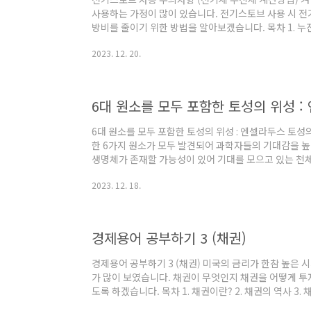
사용하는 가정이 많이 있습니다. 전기스토브 사용 시 전
방비를 줄이기 위한 방법을 알아보겠습니다. 목차 1. 누진세
기 아끼는 난방방법 4. 전열기 고르기 5. 결론 전기스토
2023. 12. 20.
는 소득이 클수록 재산세를 많이 내 듯이 전기요금도 
을 높이는 정책입니다. 누진세율은 전기소모가 특히 심
니다. 누진세에 대한 고민은 여름철 에어컨 가동 때 많
가정은 더 큰 고민이 있을 수 있습니다. 이 부분은 아래에
6대 원소를 모두 포함한 토성의 위성 :
6대 원소를 모두 포함한 토성의 위성 : 엔셀라두스 토
한 6가지 원소가 모두 발견되어 과학자들의 기대감을 높
생명체가 존재할 가능성이 있어 기대를 모으고 있는 천체
관심이 높은 금성과 화성, 토성의 위성인 타이탄, 엔살라
2023. 12. 18.
이오, 칼리스토, 가니메데 그리고 마지막으로 왜소행성인
요한 6대 원소는 무엇인가? 2. 엔셀라두스는 어떤 위성인가
명체에 필요한 6대 원소는 무엇인가? 생명체에 필요한 
기본원 소은 CHON과 핵산의 필수원소인 P, 일부 아미
경제용어 공부하기 3 (채권)
경제용어 공부하기 3 (채권) 미국의 금리가 한참 높은 
가 많이 보였습니다. 채권이 무엇인지 채권을 어떻게 
도록 하겠습니다. 목차 1. 채권이란? 2. 채권의 역사 3.
어 공부하기 1. 채권이란? 채권은 중앙 정부, 지방 정부,