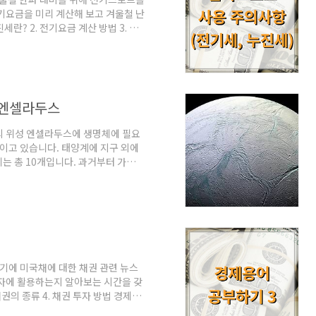
기요금을 미리 계산해 보고 겨울철 난
란? 2. 전기요금 계산 방법 3. 전
브 사용 주의사항 1. 누진세란? 누진세
전기를 많이 사용할수록 전기요금 부담
한 여름과 다른 평상시가 조금씩 다릅
이 생각하지만 겨울에 전기히터를 쓰는
서 다루도록 하겠..
 엔셀라두스
성의 위성 엔셀라두스에 생명체에 필요
이고 있습니다. 태양계에 지구 외에
는 총 10개입니다. 과거부터 가장
두스, 트리탄, 목성의 위성인 유로파,
 세레스입니다. 목차 1. 생명체에 필
? 3. 목성 위성에 거는 기대 1. 생
6대원소는 탄수화물, 단백질, 지방의
노산의 원소인..
시기에 미국채에 대한 채권 관련 뉴스
투자에 활용하는지 알아보는 시간을 갖
 채권의 종류 4. 채권 투자 방법 경제용
 기업, 금융 기관, 기타 법인 등의 일반