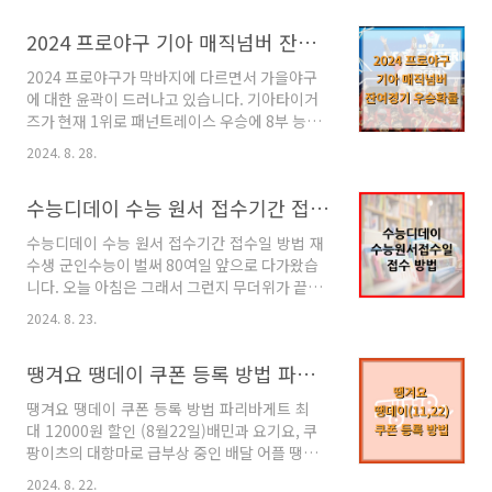
없다고 했지만 팬들이 무척이나 관심을 갖고 있
겠습니다. 기아vs삼성전 미리보는 한국시리
고 갈망하며 달성하길 원하는 기록이 40-40입니
2024 프로야구 기아 매직넘버 잔여경기 우승확률
즈 기아 매직넘버 왕조와 왕조가 맞붙습니다.
다. 40-40은 한시즌에 홈런40개 도루40개를 달
KBO 역대 최다 우승의 기아와 몇 년간 왕조에서
성..
2024 프로야구가 막바지에 다르면서 가을야구
밀려났다가 다시 한번 삼성왕조 재건을 꿈꾸는
에 대한 윤곽이 드러나고 있습니다. 기아타이거
삼성이 패넌트레이스 우승을 확정짓기 위한 주말
즈가 현재 1위로 패넌트레이스 우승에 8부 능선
2연전에 돌입합니다. 주중3연전에서 3연승을 한
을 넘었다고 보고있습니다. 2024 프로야구 기아
삼성과 2승1패로 1경기 추격을 허용한 기아의 대
2024. 8. 28.
매직넘버 잔여경기 우승확률을 알아보도록 하겠
결입니다. 아직 1위까지 4.5게임차로 적당히 여
습니다. 2024 프로야구 기아 매직넘버 잔여경기
유가 있는 상태지만 다른 경기보다 너무 중요한
수능디데이 수능 원서 접수기간 접수일 방법 재수생 군인
우승확률 2017년 V11을 완성하고 7년만에 다
경기입니다. 삼성 역시 2경기를 모두 잡으면 후..
시 우승에 도전하고 있는 기아타이거즈는 2017
수능디데이 수능 원서 접수기간 접수일 방법 재
년 우승 당시 만루포를 만들어내며 우승을 이끌
수생 군인수능이 벌써 80여일 앞으로 다가왔습
어낸 이범호 (꽃범호)가 현재 감독을 맡고 있습니
니다. 오늘 아침은 그래서 그런지 무더위가 끝나
다. 당시 두산과의 맞대결에서 헥터가 선발로 양
가는 선선한 바람도 불었는데요. 2개월 22일 남
현종이 시리즈를 결정짓는 마무리투수로 올라왔
2024. 8. 23.
은 수능디데이 수능 원서 접수기간 접수일 방법
습니다. 승장은 김기태 감독으로 기아를 우승시
과 재수생 군인 준비물에 대해서 알아보겠습니
킨 감독이었습니다. 2017년과 비슷한 전력으로
땡겨요 땡데이 쿠폰 등록 방법 파리바게트 최대 12000원 할인 (8월22일)
다. 수능디데이 수능원서접수기간1. 2025 수
2024년 시즌 1위를 독주하고 있는데요. 한국시
능디데이 수능 원서 접수 기간 수능일은 2024
리즈 무패의 ..
땡겨요 땡데이 쿠폰 등록 방법 파리바게트 최
년 11월 14일 목요일로 지금시간 기준 2개월22
대 12000원 할인 (8월22일)배민과 요기요, 쿠
일 남았습니다. 83일 남았기 때문에 수험생들의
팡이츠의 대항마로 급부상 중인 배달 어플 땡겨
마지막 체력관리와 요점정리가 매우 중요한 시기
요는 매달 11일과 22일 땡데이에 할인쿠폰을 뿌
입니다. 수능 원서 접수 기간 안내수능 원서 접수
2024. 8. 22.