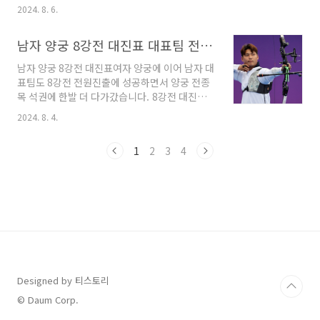
진 할 것이라는 예상을 깨고 현재 11개의 금메달
12년만에 4강 진출에 성공했습니다. 메달 획득
2024. 8. 6.
로 전체 랭킹 5위에 올라있습니다. 2024 파리 올
까지 성공한다면 16년만에 여자 탁구에서 메달
림픽 한국 대표팀 남은 일정 및 금메달 가능 종목
에도 도전할 수 있습니다. 포스팅 현재 진행중인
남자 양궁 8강전 대진표 대표팀 전원 진출
을 알아보겠습니다. 한국 대표팀은 금메달 11
경기는 일본과 태국의 경기로 무난하게 일본이 4
개, 은메달 8개, 동메달 7개로 메달전에 들기만
강에 ..
남자 양궁 8강전 대진표여자 양궁에 이어 남자 대
하면 금메달을 더 많이 획득하는 모습을 보이고
표팀도 8강전 전원진출에 성공하면서 양궁 전종
있습니다. 종전 최고 기록은 금메달 13개인데 이
목 석권에 한발 더 다가갔습니다. 8강전 대진표
속도라면 기록을 넘어설 수 있을지도 기대해 볼
를 알아보겠습니다. 남자 양궁 8강전 대진표1.
만 합니다. 목차1. 대한민국 금메달 현황2. 대한
2024. 8. 4.
남자 양궁 8강전 대진표 김제덕 선수까지 8강에
민국 남은경기 2024 파리 올림픽 한국 경기1.
진출하면서 전원 진출에 성공했는데요. 8강전 대
대한민국 금메달 현황 어제까지 금메달 10개에
1
2
3
4
진표는 다음과 같습니다. 1경기 8시 이우석 선수
오늘 배드민턴 ..
출전2경기 8시13분 김우진 선수 출전4경기 8시
39분 김제덕 선수 출전 곧바로 준결승 2경기동메
달전금메달전이 이어집니다. 우리선수들이 어제
처럼 4강에 모두 진출하는 쾌거를 이루길 기대합
니다♡ 2024.08.04 - [더 해피한 일상과 리뷰/
세상이야기] - 남자 양궁 16강 대진표 금메달 가
능성 남자 양궁 16강 대진표 금메달 가능성남
자 양궁 16강 대진표 금메달 가능..
Designed by 티스토리
© Daum Corp.