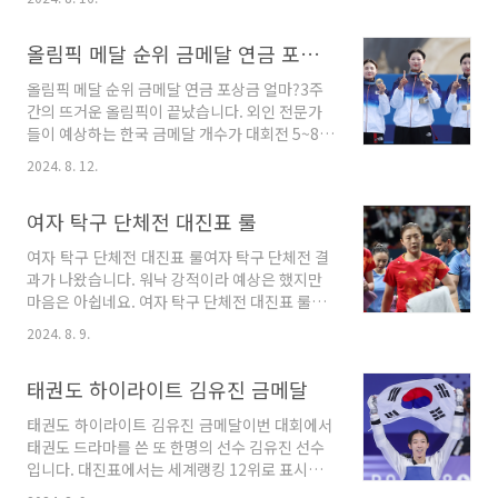
어려움이 있습니다. 오늘은 간단한 hwpx to
교육으로 대체가 시작된 것 같습니다. 대상자는
hwp 변환 사이트 무료 방법을 안내해드리도록
실업인정일 전날 문자나 알림톡이 오게 되는데
올림픽 메달 순위 금메달 연금 포상금 얼마?
하겠습니다. 목차 1. HWPX란? 2. 폴라리스 오
요. 알림톡을 받았다면 온라인으로 교육을 받고
피스 웹 3. 폴라리스 오피스 툴 hwpx 안열림 대
인터넷 신청으로 1차 실업인정을 ..
올림픽 메달 순위 금메달 연금 포상금 얼마?3주
처법1. HWPX란? HWPX는 한글과 컴퓨터에서
간의 뜨거운 올림픽이 끝났습니다. 외인 전문가
지원하는 파일 형식으로 공공이나 민간에서 사용
들이 예상하는 한국 금메달 개수가 대회전 5~8개
하는 개방성을 확보하기 위해 XML기반의 파일입
였는데요. 대회 최고기록 타이를 기록하며 마무
니다. HWP의 경우 호환성이 좋지 않아서 DOC,
2024. 8. 12.
리했습니다. 파이올림픽 메달 순위 금메달 연금
워드 등에서 활용하기가 쉽지 않아서 단점으로
포승금 얼마인지 알아보도록 하겠습니다. 올림픽
자리 잡았는데요. 그 부분을 해결하기 위한 파일
여자 탁구 단체전 대진표 룰
시기가 되면 항상 화두에 오르는 이야기 중 하나
입니다. HWP의 보안 취약성에..
가 "금메달 따면 얼마 버나?" 인 것 같습니다.오
여자 탁구 단체전 대진표 룰여자 탁구 단체전 결
늘은 대회 기적을 이룬 대한민국 금메달 순위와
과가 나왔습니다. 워낙 강적이라 예상은 했지만
금메달 따면 얼마 버는지 알아보도록 하겠습니
마음은 아쉽네요. 여자 탁구 단체전 대진표 룰에
다. 목차 1. 파리 올림픽 메달 순위 2. 금메달 연
대해서 알아보겠습니다. 복식1경기 패한후 전지
금 포상금 올림픽 메달 순위 금메달 연금1. 파
2024. 8. 9.
희, 신유빈 선수의 아쉬워 하는 표정입니다. 사진
리 올림픽 메달 순위대회 전 한국 대표팀이 역대
을 어찌 저리..찍었을까요 선수들 보는 마음이 아
급으로 약하다는 평가를 받았고 외국 전문가들은
태권도 하이라이트 김유진 금메달
프네요. 대한민국 대표팀이라서 석패, 졌잘싸 등
한국의 예상 메달을 8개로 책정했습니다...
의 말을 해주고 싶지만..팩트는 아까울 것도 없이
태권도 하이라이트 김유진 금메달이번 대회에서
너무 깔끔하게 완패했다. 중국의 벽이 너무 높네
태권도 드라마를 쓴 또 한명의 선수 김유진 선수
요. 여자 탁구 단체전 대진표1. 여자 탁구 준결승
입니다. 대진표에서는 세계랭킹 12위로 표시되
전 경기 결과 대한민국 선수와 국민들은 아쉬운
는데 기사에는 세계랭킹 24위로 언급하는데 상