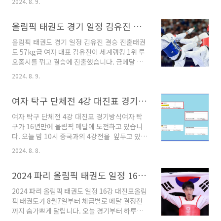
것은 당연하지만 세계랭킹 1위의 실력이 너무도
2024. 8. 9.
위랭커들을 줄줄이 격파하고 금메달을 따냈습니
높았습니다. 세계랭킹 3위인 대한민국이 복식에
다. 태권도 하이라이트와 다음 일정들을 알아보
서 1게임 이긴 것 외에는 모든 게임에서 졌습니
올림픽 태권도 경기 일정 김유진 결승 진출
겠습니다. 대진표는 험난 그 자체였는데 종주국
다. 심지어 게임별로 점수차가 상당히 크게 났..
의 자존심을 지키며 파란을 일으킨 선수입니
올림픽 태권도 경기 일정 김유진 결승 진출태권
다. 대진표상 세계랭킹 5위->4위->1위->2위 선
도 57kg급 여자 대표 김유진이 세계랭킹 1위 루
수들과 만나면서 상위랭커들을 전부 격파했습니
오종시를 꺾고 결승에 진출했습니다. 금메달 가
다. https://youtu.be/sKQ7UP3J0DA?
능성이 매우 높아졌는데요 박태준에 이어서 태권
si=vfyn1aOBA8l3tR5xyoutube mbc 스포츠
2024. 8. 9.
도에서 두번째 금메달이 나올지 기대가 됩니다.
김유진 결승정 하이라이트 세계랭킹 5위를 넘었
올림픽 태권도 일정을 알아보도록 하겠습니
더니 4위가 기다리고 있고.4위를 넘었더니 1위가
여자 탁구 단체전 4강 대진표 경기방식
다. 올림픽 태권도 경기 일정1. 김유진 결승 진
기다리고 있고, 1위를 넘었더니 2위가 결승에..
출 대진표 김유진이 세계랭킹 5위 일귄을 16강에
여자 탁구 단체전 4강 대진표 경기방식여자 탁
서 꺾고, 세계랭킹 4위 스카일라 박을 8강전에서
구가 16년만에 올림픽 메달에 도전하고 있습니
꺾었습니다. 세계랭킹 1위인 중국의 루오종시마
다. 오늘 밤 10시 중국과의 4강전을 앞두고 있는
저 준결승에서 꺾고 결승에 진출하는 쾌거를 이
데요. 오늘 경기의 승자가 금메달 결정전, 패자는
뤘습니다. 은메달을 확보한 상태에서 새벽 4시
2024. 8. 8.
동메달 결정전을 치룹니다. 여자 탁구 단체전 4강
37분 결승 상대를 기다립니다.세계랭킹 12위인
대진표 경기방식에 대해서 알아보겠습니다. 여
김유진이 종주국의 위상을 높였습니다!! 현재 준
2024 파리 올림픽 태권도 일정 16강 대진표
자 탁구 준결승 대진표가 완성이 되었습니다. 막
결승이 진행되고 있으며, 이란의 키야니찬데흐
강한 상대와의 대결이지만 남은 두경기 중 단 1승
(세계랭킹 2위)가..
2024 파리 올림픽 태권도 일정 16강 대진표올림
만 챙겨도 16년만에 메달에 성공합니다. 목차
픽 태권도가 8월7일부터 체급별로 메달 결정전
1. 여자 탁구 단체전 경기방식 2. 여자 탁구 단체
까지 숨가쁘게 달립니다. 오늘 경기부터 하루에
전 4강 대진표 및 메달 경우의수 여자 탁구 단체
한체급씩 국대 선수들이 출전하는데요. 태권도