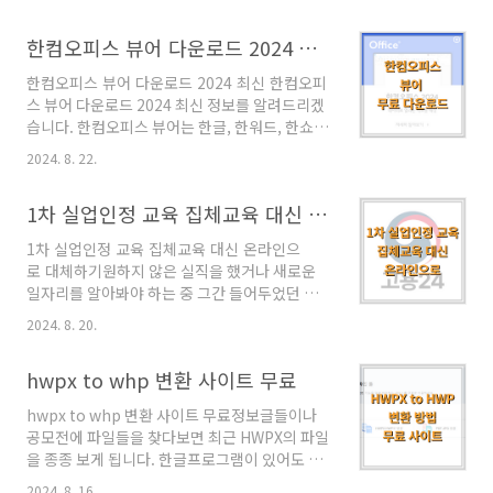
리고 있습니다. 내가 좋아하는 매장의 할인 쿠폰
기간은 8월22일 ~ 9월6일(금)까지 주말 제외 12
이 올라오면 너무 기분이 좋죠? 할인폭도 커서 유
일간입니다. 수능 원서 접수 시간은 매일 오전9
한컴오피스 뷰어 다운로드 2024 최신
용합니다. 땡겨요 땡게이 쿠폰 등록 방법 파리바
시부터 오후 5시까지 입니다. 이 기간 이..
게트 최대 12000원 할인 방법에 대해서 알아보
한컴오피스 뷰어 다운로드 2024 최신 한컴오피
겠습니다. 목차 1. 땡겨요 땡데이 할인쿠폰 2.
스 뷰어 다운로드 2024 최신 정보를 알려드리겠
땡겨요 땡데이 쿠폰 등록 방법 (최대할인) 땡
습니다. 한컴오피스 뷰어는 한글, 한워드, 한쇼,
겨요 땡데이 쿠폰 등록 방법1. 땡겨요 땡데이 할
한셀, 한PDF 등의 문서를 읽어 올 수 있는 뷰어로
인쿠폰 땡겨요 어플에서 지원하는 땡데이 할인쿠
2024. 8. 22.
한글과 컴퓨터에서 제공하고 있는 무료 소프트웨
폰은 매달 11일과 22일 1땡과 2땡 인 날 어플 자
어입니다. HWP나 HWPX 외에 다양한 문서파일
체에서 할인 쿠폰을 지원해 줍니다. 이번달 11일
1차 실업인정 교육 집체교육 대신 온라인으로 대체하기
을 열 수 있으니 필요하신 분은 아래 내용을 참고
에는 자담치킨 할인쿠폰이, 오늘..
하시기 바랍니다. 한컴오피스 뷰어 다운로드
1차 실업인정 교육 집체교육 대신 온라인으
PC/모바일 모두 설치가 가능하며, 맥북과 윈도
로 대체하기원하지 않은 실직을 했거나 새로운
우도 별도로 설치가 가능합니다.권장사항은 크
일자리를 알아봐야 하는 중 그간 들어두었던 고
롬/엣지/웨일 브러우저 사용을 권장하고 있습니
용보험을 통해서 구직급여를 신청할 수 있습니
다. 한컴오피스 뷰어 다운로드는 이곳을 클릭하
2024. 8. 20.
다. 구직급여 1차 실업인정 교육 집체교육 대신
세요. 글 하단에 한컴오피스 무료 다운로드 정
온라인으로 대체하기에 대해서 알아보겠습니
보도 있으니 끝까지 읽어주시기 바랍니다. 한컴
hwpx to whp 변환 사이트 무료
다. 구직급여를 받기 위해서는 구직기간 동안 실
오피스 뷰어 특징한컴오피스 뷰어를 이용하는 ..
업인정을 받아야 받아야 합니다. 특히 1차 실업인
hwpx to whp 변환 사이트 무료정보글들이나
정은 담당 고용플러스센터를 직접 방문해서 교육
공모전에 파일들을 찾다보면 최근 HWPX의 파일
을 받아서 구직활동으로 인정을 받는데요. 특정
을 종종 보게 됩니다. 한글프로그램이 있어도 읽
상황에 따라서는 현장이 아니라 온라인교육으로
히지 않을 때가 있어서 정보를 읽거나 가공할 때
대체가 되기도 합니다. 코로나19 상황에 온라인
2024. 8. 16.