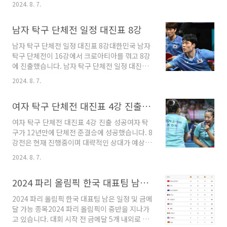
전 4강 대진표1. 여자 탁구 단체전 경기방식올림
2024. 8. 7.
일정과 16강 대진표를 알아보겠습니다. 목차
픽 탁구 단체전은 4개의 단식과 1개의 복식으로
1. 남자 58Kg급 16강 대진표 (박태준 선수 출
5경기를 진행하며 먼저 3승을 따내는 팀이 승리
남자 탁구 단체전 일정 대진표 8강
전)2. 여자 57Kg급 16강 대진표 (김유진 선수 출
하는 방식입니다.이전 올림픽에서..
전)3. 남자 80Kg급 16강 대진표 (서건우 선수 출
남자 탁구 단체전 일정 대진표 8강대한민국 남자
전)4. 여자 +67Kg급 16강 대진표 (이다빈 선수
탁구 단체전이 16강에서 크로아티아를 꺾고 8강
출전) 2024 파리 올림픽 태권도 일정1. 남자
에 진출했습니다. 남자 탁구 단체전 일정 대진표
58kg급 16강 대진표 (박태준 선수 출전)8월7일
8강에 대해서 안내해 드리겠습니다. 남자 탁구
오후 5시 16강을 시작으로 다음날 새벽 4시30분
2024. 8. 7.
단체전 일정1. 남자 탁구 단체전 대진표 현재 8강
금메달 결정전까지 메달을 따는 선수는 총 4번의
전이 진행중이며 세계랭킹 4위 일본이 준결승에
경기를 치루게 되고 노메달은 지면 경기가 종료
여자 탁구 단체전 대진표 4강 진출 성공
가장 먼저 선착했습니다.스웨덴과 독일이 경기
됩니다..
진행중이며 2위 독일이 7위 스웨덴에게 세트스
여자 탁구 단체전 대진표 4강 진출 성공여자 탁
코어 2대0으로 뒤지고 있습니다. 3세트를 따내면
구가 12년만에 단체전 준결승에 성공했습니다. 8
진출이기 때문에 스웨덴에게 유리한 상황입니
강전은 현재 진행중이며 대략적인 상대가 예상이
다. 대한민국은 세계랭킹 1위 중국과 만나게 되
되긴 하지만 스포츠는 언제나 예상 밖의 결과에
었습니다. 번번히 중국에 막힌 남자 탁구가 이번
2024. 8. 7.
환호하기 때문에 즐겁습니다. 메달권에 들어간
에도 중국을 만나며 부담이 큰데요. 스웨덴이 랭
여자 탁구 단체전 대진표를 알아보도록 하겠습니
크 5개를 넘어서 독일을 이긴다면 한국이 중국을
2024 파리 올림픽 한국 대표팀 남은 일정 및 금메달 가능 종목
다. 여자 탁구 단체전 대진표1. 여자 탁구 단체전
잡아 내는 것도 쉽진 않겠지만 가능성이 없지 않
대진표 국가 옆에 있는 괄호안의 숫자는 단체전
으니 기대와..
2024 파리 올림픽 한국 대표팀 남은 일정 및 금메
세계랭킹입니다. 대한민국 여자탁구 대표팀 단체
달 가능 종목2024 파리 올림픽이 중반을 지나가
전은 신유빈, 전지희, 이은혜 선수로 구성되었습
고 있습니다. 대회 시작 전 금메달 5개 내외로 부
니다. 세계랭킹 15위인 스웨덴을 3:0으로 꺾고