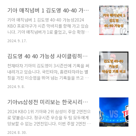
정전 시나리오에 대해서 알아보겠습니다. 9월
기아 매직넘버 1 김도영 40-40 가능성
28일 현재 남은 경기수입니다. 1위 기아, 2위 삼
성, 3위 LG는 일찌감치 순위를 확정지었고, 두산
기아 매직넘버 1 김도영 40-40 가능성2024
이 4위를 가져가면서 와일드카드를 준비하고 있
KBO 프로야구가 시즌 막바지를 향해 가고 있습
습니다. 5위는 KT가 현재 자리 잡고 있지만 SSG
니다. 기아 매직넘버가 1로 줄었고, 우승 확정까
가 1경기 남은 상황에서 1승을 가져가면 승무패
지 단 한게임을 잡거나 2위 삼성이 1패를 하게 되
가 동일해서 예전이라면 시즌 상대 전적으로 결
2024. 9. 17.
면 우승이 확정됩니다. 시즌이 막바지로 향해가
정했겠지만 145경기째인 5위 결정전을 KT와
면서 대기록에 도전중인 슈퍼스타 김도영의 40-
SSG가 치루게 됩니다. 두 팀 모두 5위 싸움에 필
김도영 40 40 가능성 사이클링히트 이승엽 기록 비교
40 가능성도 관심이 쏠리고 있습니
사적이었다는 것을 증명하 듯 최근 성적은 ..
다. 2024.09.08 - [더 해피한 일상과 리뷰/세상
천재타자 기아의 김도영이 3시즌만에 기록을 써
이야기] - 김도영 40 40 가능성 사이클링히트 이
내려가고 있습니다. 국민타자, 홈런타자라는 별
승엽 기록 비교 김도영 40 40 가능성 사이클링히
칭을 가진 이승엽을 뛰어 넘는 기록들을 쓰고 있
트 이승엽 기록 비교천재타자 기아의 김도영이 3
는데요. 김도영 40 40 가능성 사이클링히트 이승
시즌만에 기록을 써내려가고 있습니다. 국민타
2024. 9. 8.
엽 기록 비교를 해보겠습니다. 김도영 40 40 가
자, 홈런타자라는 별칭을 가진 이승엽을 뛰어 넘
능성 사이클링히트 이승엽 기록 비교 프로 3년
는 기록들을 쓰고 있는데요. 김도영 40 40 가능
기아vs삼성전 미리보는 한국시리즈 기아 매직넘버
차 기아의 김도영이 KBO리그 새역사에 도전합
성 사이클링히트 이승엽dino1000.com..
니다. 3시즌만에 기아팬들을 웃고 울리는 슈퍼스
2024 KBO 1위 기아와 2위 삼성이 주말 2연전으
타 김도영이 이번 시즌에 도전중인 대기록과 달
로 맞붙습니다. 정규시즌 우승을 두 팀 모두에게
성 가능성에 대해서 알아보겠습니다. 김도영
양보할 수 없는 2연전입니다. 이번 주말 2연전 기
40-40 가능성1. 김도영 40-40 가능성김도영이
아vs삼성전 미리보는 한국시리즈로 주목을 끌고
도전 중인 대기록중 본인은 기록에 크게 관심이
2024. 8. 30.
있는데요. 결과에 따른 기아 매직넘버를 알아보